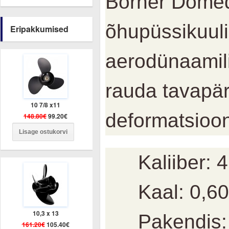
Borner Domed
õhupüssikuuli
Eripakkumised
aerodünaamili
rauda tavapä
10 7/8 x11
deformatsioo
148.80€
99.20€
Kaliiber: 
Kaal: 0,60
10,3 x 13
Pakendis:
161.20€
105.40€