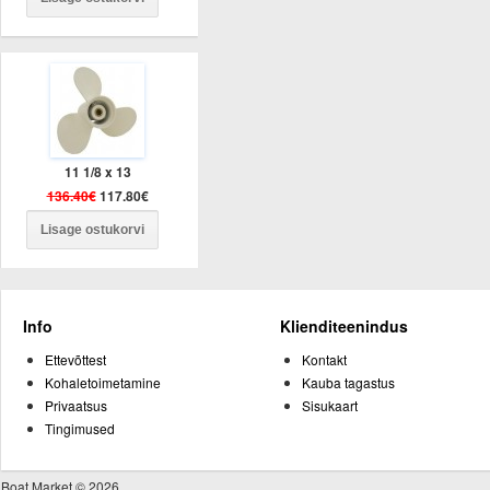
11 1/8 x 13
136.40€
117.80€
Info
Klienditeenindus
Ettevõttest
Kontakt
Kohaletoimetamine
Kauba tagastus
Privaatsus
Sisukaart
Tingimused
Boat Market © 2026