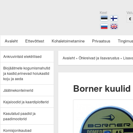
Keel
Val
€
Avaleht
Ettevõttest
Kohaletoimetamine
Privaatsus
Tingimu
Ankruvintsid elektrilised
Avaleht
»
Õhkrelvad ja lisavarustus
»
Lisav
Biojäätmete kogumismahutid
ja kastid,erinevad hoiukastid
koju ja aeda
Borner kuuli
Jäätmekonteinerid
Kajaloodid ja kaardiplotterid
Kasutatud paadid ja
paadimootorid
Komisjonikaubad