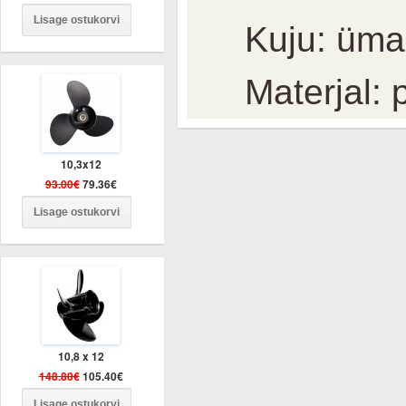
Kuju: üma
Materjal: p
10,3x12
93.00€
79.36€
10,8 x 12
148.80€
105.40€